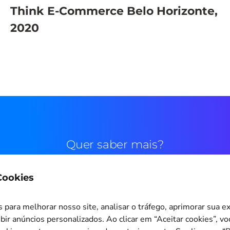
Think E-Commerce Belo Horizonte,
2020
Quer saber mais?
 Cookies
Contato comercial
para melhorar nosso site, analisar o tráfego, aprimorar sua e
bir anúncios personalizados. Ao clicar em “Aceitar cookies”, v