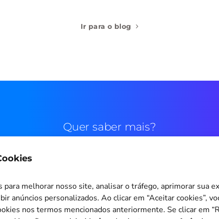
Ir para o blog
Quer saber mais?
 Cookies
Contato comercial
para melhorar nosso site, analisar o tráfego, aprimorar sua e
bir anúncios personalizados. Ao clicar em “Aceitar cookies”, v
okies nos termos mencionados anteriormente. Se clicar em “Re