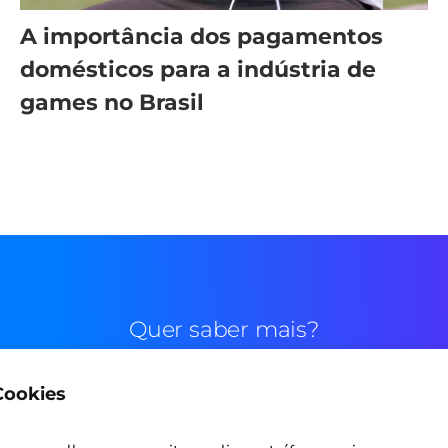
A importância dos pagamentos
domésticos para a indústria de
games no Brasil
Quer saber mais?
 Cookies
Contato comercial