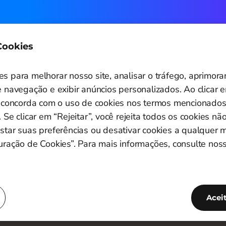
Quer saber mais?
 Cookies
Contato comercial
s para melhorar nosso site, analisar o tráfego, aprimora
 navegação e exibir anúncios personalizados. Ao clicar e
ê concorda com o uso de cookies nos termos mencionado
 Se clicar em “Rejeitar”, você rejeita todos os cookies não
star suas preferências ou desativar cookies a qualquer
Configuração de Cookies
uração de Cookies”. Para mais informações, consulte noss
Copyright © 2011-2026
PagBrasil Instituição de Pagamento LTDA
CNPJ 14.630.124/0001-65
Acei
PagBrasil Tecnologia Instituição de Pagamento LTDA
CNPJ 55.251.092/0001-74