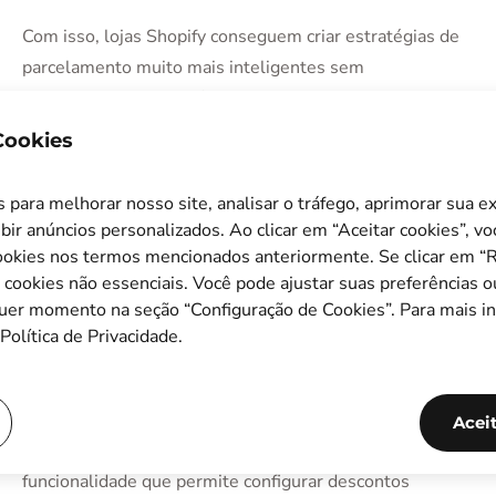
Com isso, lojas Shopify conseguem criar estratégias de
parcelamento muito mais inteligentes sem
comprometer a experiência de compra do consumidor.
 Cookies
Tem interesse nesta solução?
Converse com nossos
especialistas
.
para melhorar nosso site, analisar o tráfego, aprimorar sua e
Dúvidas frequentes sobre
bir anúncios personalizados. Ao clicar em “Aceitar cookies”, v
okies nos termos mencionados anteriormente. Se clicar em “Re
Desconto por método de
s cookies não essenciais. Você pode ajustar suas preferências o
pagamento no produto
quer momento na seção “Configuração de Cookies”. Para mais i
Política de Privacidade.
O que é o desconto por método de
pagamento no produto para Shopify?
Acei
O desconto por método de pagamento no produto é uma
funcionalidade que permite configurar descontos