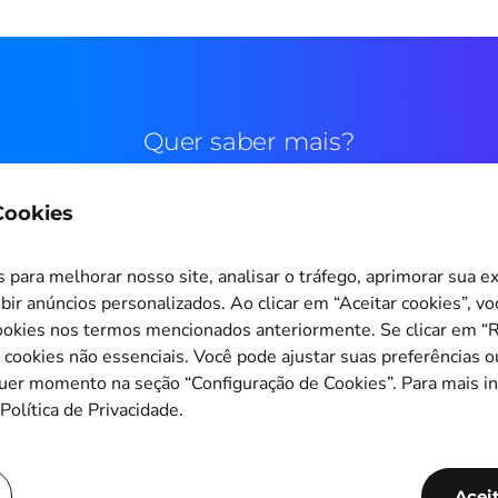
Quer saber mais?
 Cookies
Contato comercial
para melhorar nosso site, analisar o tráfego, aprimorar sua e
bir anúncios personalizados. Ao clicar em “Aceitar cookies”, v
okies nos termos mencionados anteriormente. Se clicar em “Re
s cookies não essenciais. Você pode ajustar suas preferências o
Configuração de Cookies
quer momento na seção “Configuração de Cookies”. Para mais i
Política de Privacidade.
Copyright © 2011-2026
PagBrasil Instituição de Pagamento LTDA
CNPJ 14.630.124/0001-65
Acei