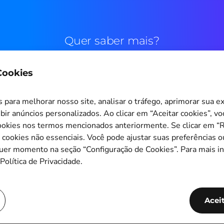
Quer saber mais?
 Cookies
Contato comercial
para melhorar nosso site, analisar o tráfego, aprimorar sua e
bir anúncios personalizados. Ao clicar em “Aceitar cookies”, v
okies nos termos mencionados anteriormente. Se clicar em “Re
s cookies não essenciais. Você pode ajustar suas preferências o
Configuração de Cookies
quer momento na seção “Configuração de Cookies”. Para mais i
Política de Privacidade.
Copyright © 2011-2026
PagBrasil Instituição de Pagamento LTDA
CNPJ 14.630.124/0001-65
Acei
PagBrasil Tecnologia Instituição de Pagamento LTDA
CNPJ 55.251.092/0001-74