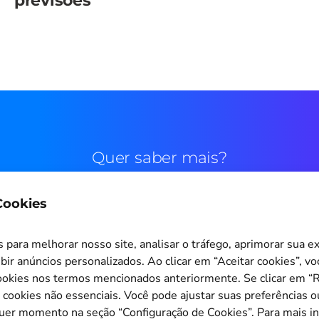
previsões
Quer saber mais?
 Cookies
Contato comercial
para melhorar nosso site, analisar o tráfego, aprimorar sua e
bir anúncios personalizados. Ao clicar em “Aceitar cookies”, v
okies nos termos mencionados anteriormente. Se clicar em “Re
s cookies não essenciais. Você pode ajustar suas preferências o
Configuração de Cookies
quer momento na seção “Configuração de Cookies”. Para mais i