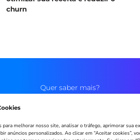
churn
Quer saber mais?
 Cookies
Contato comercial
para melhorar nosso site, analisar o tráfego, aprimorar sua e
bir anúncios personalizados. Ao clicar em “Aceitar cookies”, v