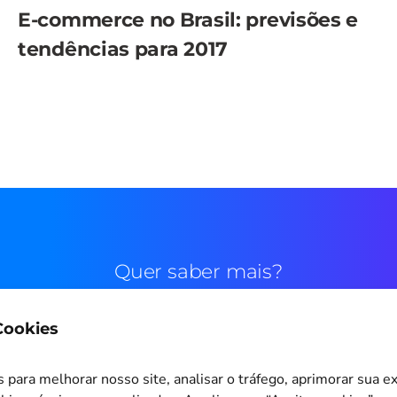
E-commerce no Brasil: previsões e
tendências para 2017
Quer saber mais?
 Cookies
Contato comercial
para melhorar nosso site, analisar o tráfego, aprimorar sua e