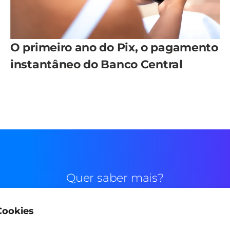
O primeiro ano do Pix, o pagamento
instantâneo do Banco Central
Quer saber mais?
 Cookies
Contato comercial