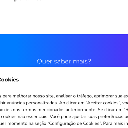
Quer saber mais?
 Cookies
Contato comercial
para melhorar nosso site, analisar o tráfego, aprimorar sua e
bir anúncios personalizados. Ao clicar em “Aceitar cookies”, v
okies nos termos mencionados anteriormente. Se clicar em “Re
s cookies não essenciais. Você pode ajustar suas preferências o
Configuração de Cookies
quer momento na seção “Configuração de Cookies”. Para mais i