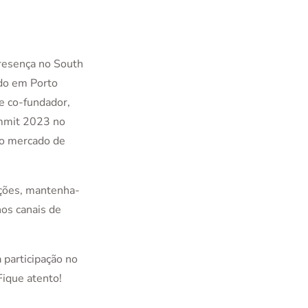
resença no South
ado em Porto
e co-fundador,
ummit 2023 no
do mercado de
zações, mantenha-
nos canais de
participação no
Fique atento!