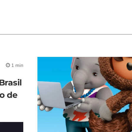
1 min
rasil
ço de