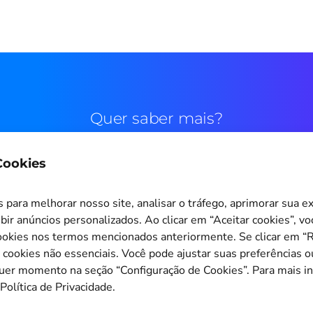
Quer saber mais?
 Cookies
Contato comercial
para melhorar nosso site, analisar o tráfego, aprimorar sua e
bir anúncios personalizados. Ao clicar em “Aceitar cookies”, v
okies nos termos mencionados anteriormente. Se clicar em “Re
s cookies não essenciais. Você pode ajustar suas preferências o
Configuração de Cookies
quer momento na seção “Configuração de Cookies”. Para mais i
Política de Privacidade.
Copyright © 2011-2026