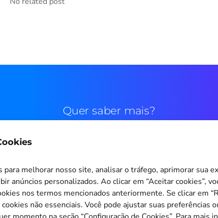
No related post
Quer saber mais?
 Cookies
Contato comercial
para melhorar nosso site, analisar o tráfego, aprimorar sua e
bir anúncios personalizados. Ao clicar em “Aceitar cookies”, v
okies nos termos mencionados anteriormente. Se clicar em “Re
s cookies não essenciais. Você pode ajustar suas preferências o
Configuração de Cookies
quer momento na seção “Configuração de Cookies”. Para mais i