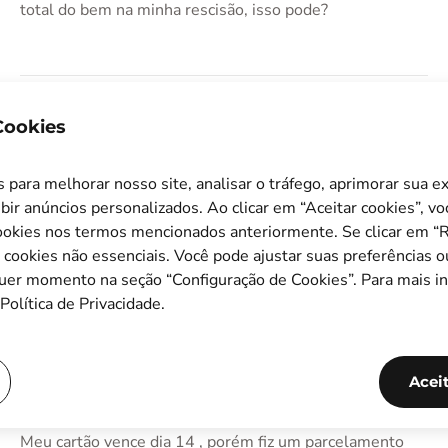
total do bem na minha rescisão, isso pode?
Diomar Ezequiel
 Cookies
Domanski
29 de abril de 2021
para melhorar nosso site, analisar o tráfego, aprimorar sua e
bir anúncios personalizados. Ao clicar em “Aceitar cookies”, v
Fiz um parcelamento de 3 vezes no cartão de crédito do
okies nos termos mencionados anteriormente. Se clicar em “Re
sem parar paguei uma multa no valor de 148.00 é era
s cookies não essenciais. Você pode ajustar suas preferências o
133.00 foi descontado o valor total 148.00
quer momento na seção “Configuração de Cookies”. Para mais i
Política de Privacidade.
silvana camara
Acei
9 de junho de 2021
Meu cartão vence dia 14 , porém fiz um parcelamento