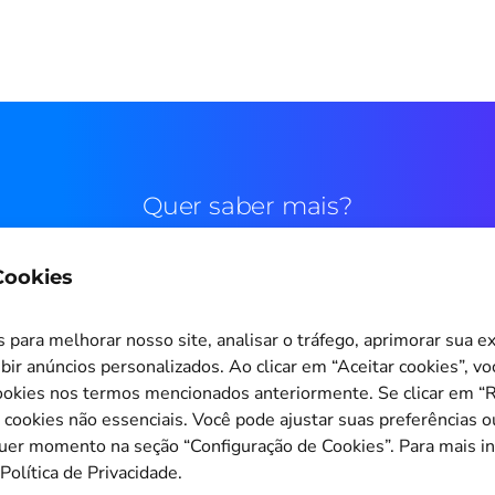
Quer saber mais?
 Cookies
Contato comercial
para melhorar nosso site, analisar o tráfego, aprimorar sua e
bir anúncios personalizados. Ao clicar em “Aceitar cookies”, v
okies nos termos mencionados anteriormente. Se clicar em “Re
s cookies não essenciais. Você pode ajustar suas preferências o
Configuração de Cookies
quer momento na seção “Configuração de Cookies”. Para mais i
Política de Privacidade.