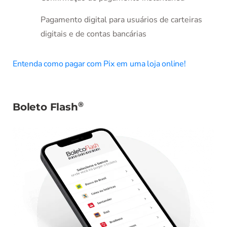
Pagamento digital para usuários de carteiras
digitais e de contas bancárias
Entenda como pagar com Pix em uma loja online!
®
Boleto Flash