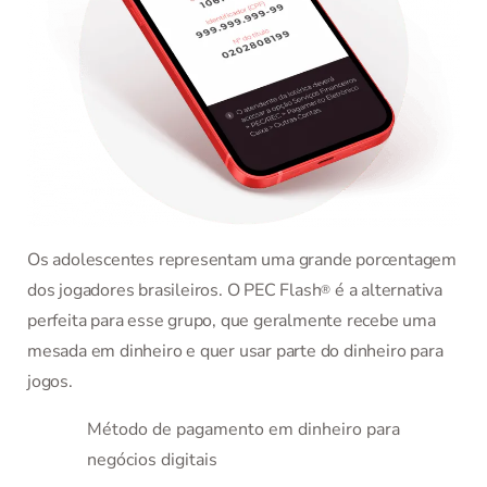
Os adolescentes representam uma grande porcentagem
dos jogadores brasileiros. O PEC Flash
é a alternativa
®
perfeita para esse grupo, que geralmente recebe uma
mesada em dinheiro e quer usar parte do dinheiro para
jogos.
Método de pagamento em dinheiro para
negócios digitais