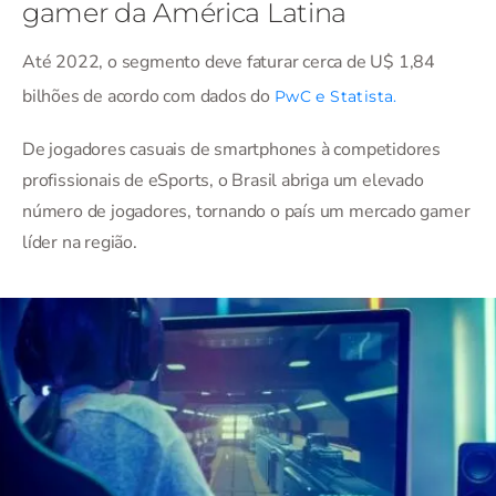
gamer da América Latina
Até 2022, o segmento deve faturar cerca de U$ 1,84
bilhões de acordo com dados do
PwC e Statista.
De jogadores casuais de smartphones à competidores
profissionais de eSports, o Brasil abriga um elevado
número de jogadores, tornando o país um mercado gamer
líder na região.