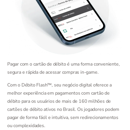
Pagar com o cartão de débito é uma forma conveniente,
segura e rápida de acessar compras in-game.
Com o Débito Flash™, seu negócio digital oferece a
melhor experiência em pagamentos com cartão de
débito para os usuários de mais de 160 milhões de
cartões de débito ativos no Brasil. Os jogadores podem
pagar de forma fácil e intuitiva, sem redirecionamentos
ou complexidades.