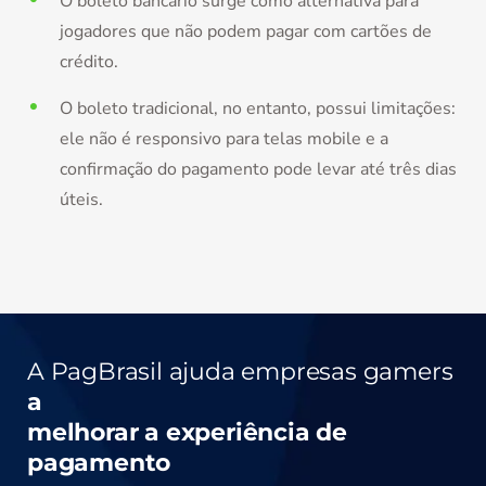
O boleto bancário surge como alternativa para
jogadores que não podem pagar com cartões de
crédito.
O boleto tradicional, no entanto, possui limitações:
ele não é responsivo para telas mobile e a
confirmação do pagamento pode levar até três dias
úteis.
A PagBrasil ajuda empresas gamers
a
melhorar a experiência de
pagamento