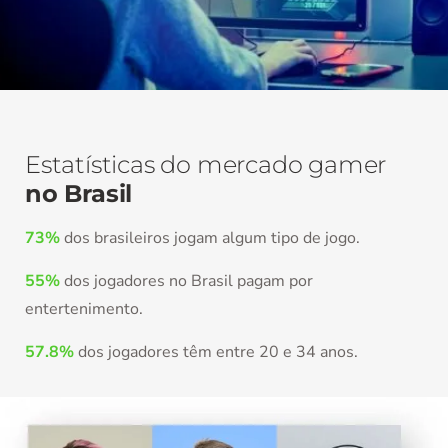
Estatísticas do mercado gamer
no Brasil
73%
dos brasileiros jogam algum tipo de jogo.
55%
dos jogadores no Brasil pagam por
entertenimento.
57.8%
dos jogadores têm entre 20 e 34 anos.