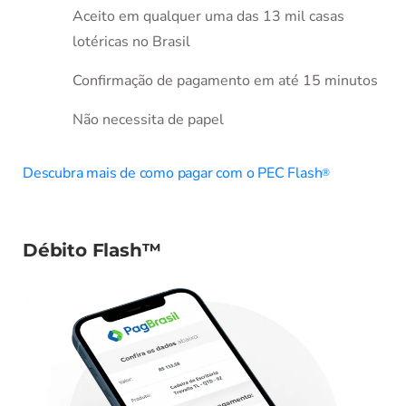
Aceito em qualquer uma das 13 mil casas
lotéricas no Brasil
Confirmação de pagamento em até 15 minutos
Não necessita de papel
Descubra mais de como pagar com o PEC Flash
®
Débito Flash™