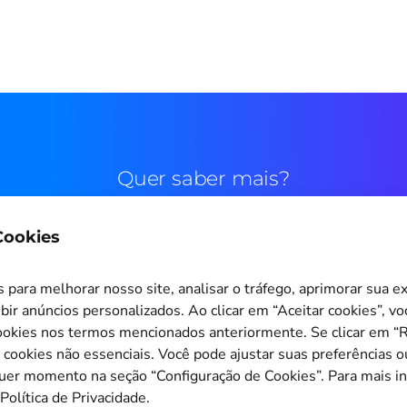
Quer saber mais?
 Cookies
Contato comercial
para melhorar nosso site, analisar o tráfego, aprimorar sua e
bir anúncios personalizados. Ao clicar em “Aceitar cookies”, v
okies nos termos mencionados anteriormente. Se clicar em “Re
s cookies não essenciais. Você pode ajustar suas preferências o
Configuração de Cookies
quer momento na seção “Configuração de Cookies”. Para mais i
Política de Privacidade.