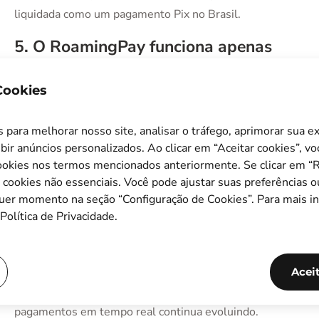
liquidada como um pagamento Pix no Brasil.
5. O RoamingPay funciona apenas
com QR Codes e chaves Pix?
 Cookies
Não. Embora este artigo seja focado no Pix no Brasil, o
RoamingPay foi desenvolvido para conectar sistemas de
para melhorar nosso site, analisar o tráfego, aprimorar sua e
pagamentos em tempo real de forma mais ampla.
bir anúncios personalizados. Ao clicar em “Aceitar cookies”, v
okies nos termos mencionados anteriormente. Se clicar em “Re
Além de viabilizar pagamentos via Pix no Brasil, o
s cookies não essenciais. Você pode ajustar suas preferências o
RoamingPay também já oferece suporte a pagamentos
quer momento na seção “Configuração de Cookies”. Para mais i
por meio dos QR Codes do sistema Transferencias 3.0,
Política de Privacidade.
na Argentina. O roadmap da plataforma prevê ainda a
expansão para outros ecossistemas de pagamento na
América Latina, incluindo Paraguai, Colômbia e outros
Acei
mercados, à medida que a infraestrutura local de
pagamentos em tempo real continua evoluindo.