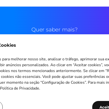
Quer saber mais?
 Cookies
Contato comercial
para melhorar nosso site, analisar o tráfego, aprimorar sua e
bir anúncios personalizados. Ao clicar em “Aceitar cookies”, v
okies nos termos mencionados anteriormente. Se clicar em “Re
s cookies não essenciais. Você pode ajustar suas preferências o
Configuração de Cookies
quer momento na seção “Configuração de Cookies”. Para mais i
Política de Privacidade.
Copyright © 2011-2026
PagBrasil Instituição de Pagamento LTDA
CNPJ 14.630.124/0001-65
Acei