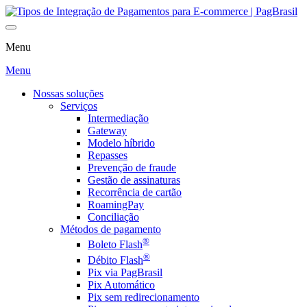
Menu
Menu
Nossas soluções
Serviços
Intermediação
Gateway
Modelo híbrido
Repasses
Prevenção de fraude
Gestão de assinaturas
Recorrência de cartão
RoamingPay
Conciliação
Métodos de pagamento
®
Boleto Flash
®
Débito Flash
Pix via PagBrasil
Pix Automático
Pix sem redirecionamento