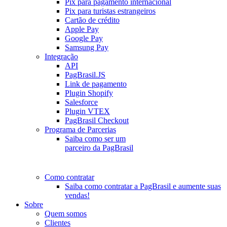
Pix para pagamento internacional
Pix para turistas estrangeiros
Cartão de crédito
Apple Pay
Google Pay
Samsung Pay
Integração
API
PagBrasil.JS
Link de pagamento
Plugin Shopify
Salesforce
Plugin VTEX
PagBrasil Checkout
Programa de Parcerias
Saiba como ser um
parceiro da PagBrasil
Como contratar
Saiba como contratar a PagBrasil e aumente suas
vendas!
Sobre
Quem somos
Clientes