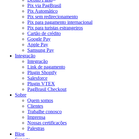
Pix via PagBrasil
Pix Automático
Pix sem redirecionamento
Pix para pagamento internacional
Pix para turistas estrangeiros
Cartão de crédito
Google Pay
Apple Pay
Samsung Pay
Integração
Integração
Link de pagamento
Plugin Shopify
Salesforce
Plugin VTEX
PagBrasil Checkout
Sobre
Quem somos
Clientes
Trabalhe conosco
Imprensa
Nossas certificações
Palestras
Blog