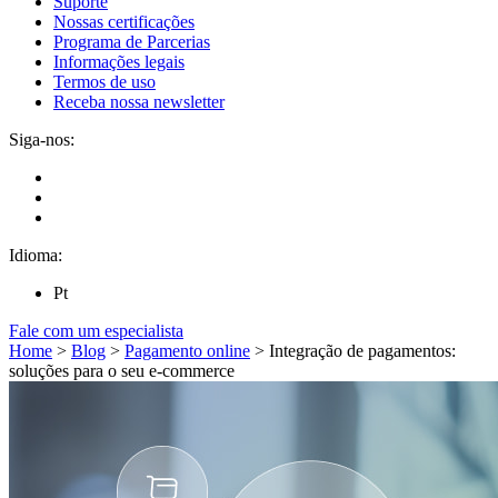
Suporte
Nossas certificações
Programa de Parcerias
Informações legais
Termos de uso
Receba nossa newsletter
Siga-nos:
Idioma:
Pt
Fale com um especialista
Home
>
Blog
>
Pagamento online
>
Integração de pagamentos:
soluções para o seu e-commerce