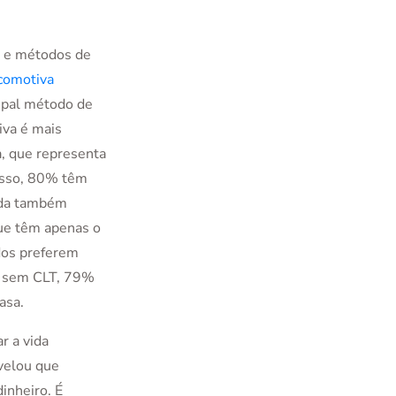
o e métodos de
ocomotiva
ipal método de
iva é mais
a, que representa
isso, 80% têm
ada também
ue têm apenas o
dos preferem
s sem CLT, 79%
asa.
r a vida
evelou que
nheiro. É