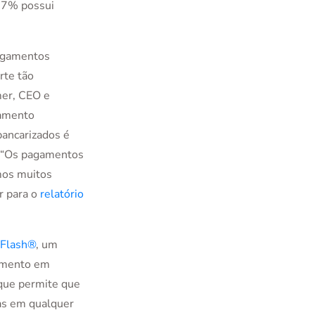
 67% possui
agamentos
rte tão
mer, CEO e
gamento
ancarizados é
. “Os pagamentos
mos muitos
r para o
relatório
 Flash®
, um
gamento em
que permite que
as em qualquer