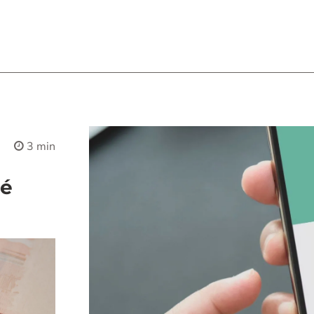
3 min
 é