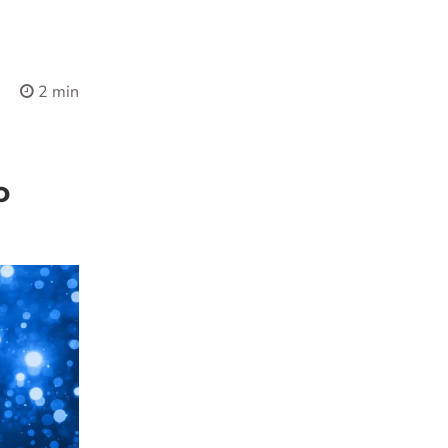
2 min
o