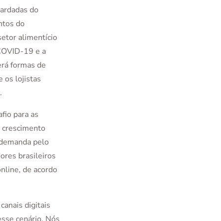
ardadas do
ntos do
etor alimentício
 COVID-19 e a
erá formas de
 os lojistas
.
fio para as
 crescimento
 demanda pelo
ores brasileiros
nline, de acordo
canais digitais
sse cenário. Nós