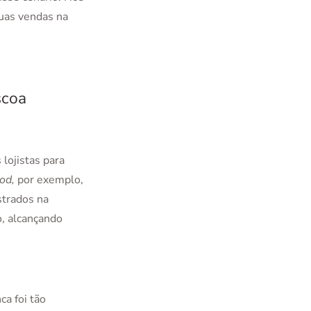
uas vendas na
scoa
lojistas para
ood,
por exemplo,
strados na
, alcançando
ca foi tão