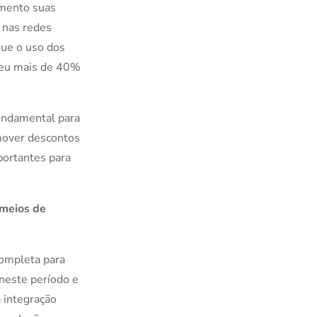
umento suas
 nas redes
ue o uso dos
ceu mais de 40%
undamental para
mover descontos
portantes para
 meios de
completa para
neste período e
 integração