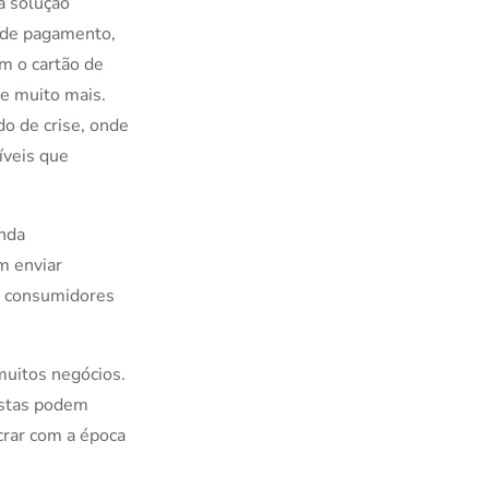
a solução
 de pagamento,
m o cartão de
 e muito mais.
o de crise, onde
veis que
nda
m enviar
s consumidores
muitos negócios.
jistas podem
crar com a época