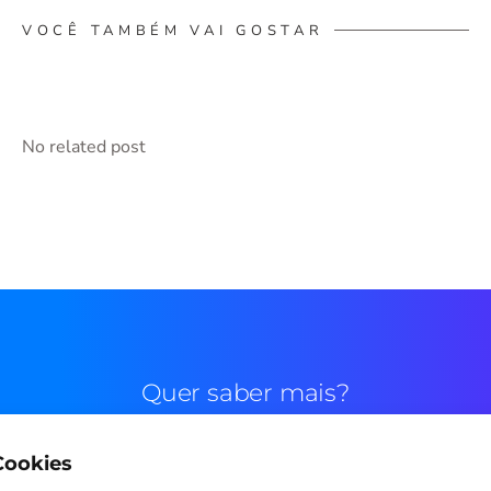
VOCÊ TAMBÉM VAI GOSTAR
No related post
Quer saber mais?
 Cookies
Contato comercial