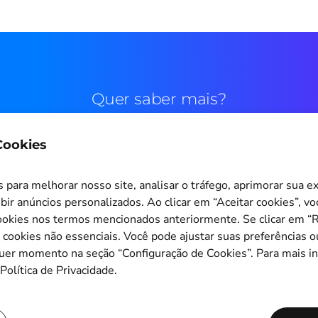
Quer saber mais?
 Cookies
Contato comercial
para melhorar nosso site, analisar o tráfego, aprimorar sua e
bir anúncios personalizados. Ao clicar em “Aceitar cookies”, v
okies nos termos mencionados anteriormente. Se clicar em “Re
s cookies não essenciais. Você pode ajustar suas preferências o
Configuração de Cookies
quer momento na seção “Configuração de Cookies”. Para mais i
Política de Privacidade.
Copyright © 2011-2026
PagBrasil Instituição de Pagamento LTDA
CNPJ 14.630.124/0001-65