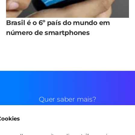
Brasil é o 6º país do mundo em
número de smartphones
Quer saber mais?
 Cookies
Contato comercial