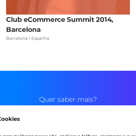
Club eCommerce Summit 2014,
Barcelona
Barcelona | Espanha
Quer saber mais?
 Cookies
Contato comercial