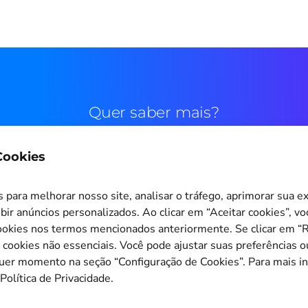
Quer saber mais?
 Cookies
Contato comercial
para melhorar nosso site, analisar o tráfego, aprimorar sua e
bir anúncios personalizados. Ao clicar em “Aceitar cookies”, v
okies nos termos mencionados anteriormente. Se clicar em “Re
s cookies não essenciais. Você pode ajustar suas preferências o
Configuração de Cookies
quer momento na seção “Configuração de Cookies”. Para mais i
Política de Privacidade.
Copyright © 2011-2026