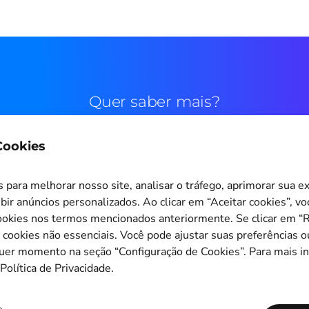
Quer saber mais?
 Cookies
Contato comercial
para melhorar nosso site, analisar o tráfego, aprimorar sua e
bir anúncios personalizados. Ao clicar em “Aceitar cookies”, v
okies nos termos mencionados anteriormente. Se clicar em “Re
s cookies não essenciais. Você pode ajustar suas preferências o
Configuração de Cookies
quer momento na seção “Configuração de Cookies”. Para mais i
Política de Privacidade.
Copyright © 2011-2026
PagBrasil Instituição de Pagamento LTDA