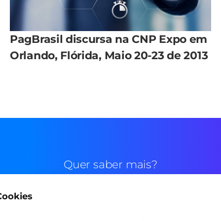
PagBrasil discursa na CNP Expo em
Orlando, Flórida, Maio 20-23 de 2013
Quer saber mais?
 Cookies
Contato comercial