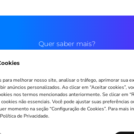
Quer saber mais?
 Cookies
Contato comercial
para melhorar nosso site, analisar o tráfego, aprimorar sua e
bir anúncios personalizados. Ao clicar em “Aceitar cookies”, v
okies nos termos mencionados anteriormente. Se clicar em “Re
s cookies não essenciais. Você pode ajustar suas preferências o
Configuração de Cookies
quer momento na seção “Configuração de Cookies”. Para mais i
Política de Privacidade.
Copyright © 2011-2026
PagBrasil Instituição de Pagamento LTDA