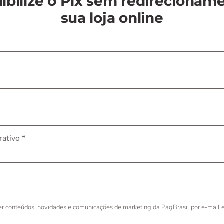
ibilize o Pix sem redirecionam
sua loja online
rativo *
er conteúdos, novidades e comunicações de marketing da PagBrasil por e-mail