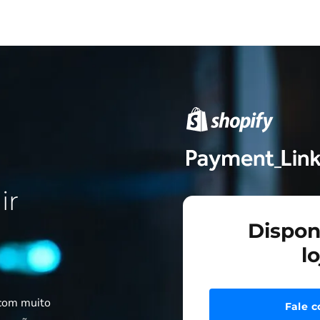
ir
Dispon
l
 com muito
Fale c