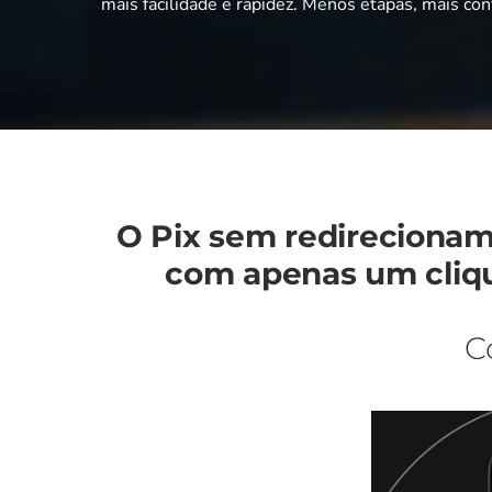
mais facilidade e rapidez. Menos etapas, mais co
O Pix sem redirecionam
com
apenas um clique
C